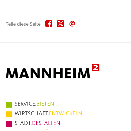
Teile
Teile
Teile
Teile diese Seite
diese
diese
diese
Seite
Seite
Seite
auf
auf
per
Facebook
X
E-
Mail
Hauptmenüpunkte
SERVICE.
BIETEN
im
WIRTSCHAFT.
ENTWICKELN
Fußbereich
STADT.
GESTALTEN
der