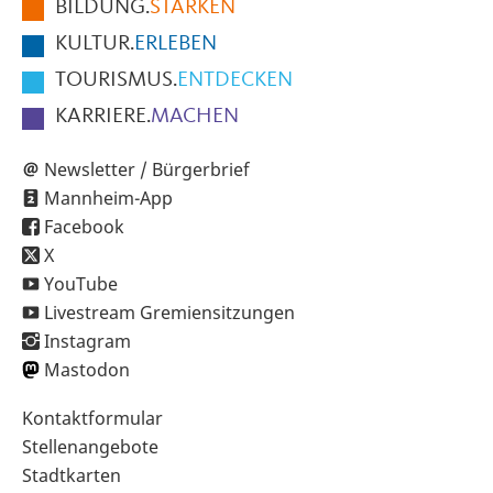
BILDUNG.
STÄRKEN
Seite
KULTUR.
ERLEBEN
TOURISMUS.
ENTDECKEN
KARRIERE.
MACHEN
Newsletter / Bürgerbrief
Mannheim-App
Facebook
X
YouTube
Livestream Gremiensitzungen
Instagram
Mastodon
Sekundärnavigation
Kontaktformular
im
Stellenangebote
Fußbereich
Stadtkarten