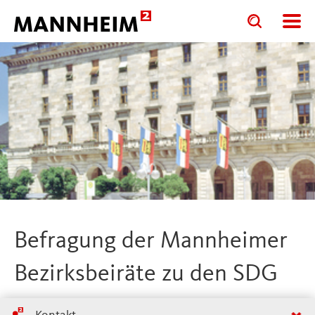
Toggle
Toggle
search
search
input
input
form
Befragung der Mannheimer
Bezirksbeiräte zu den SDG