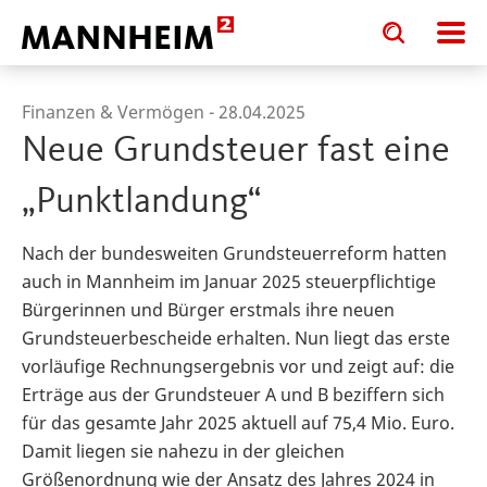
Toggle
Toggle
search
search
input
input
form
Finanzen & Vermögen -
28.04.2025
Neue Grundsteuer fast eine
„Punktlandung“
Nach der bundesweiten Grundsteuerreform hatten
auch in Mannheim im Januar 2025 steuerpflichtige
Bürgerinnen und Bürger erstmals ihre neuen
Grundsteuerbescheide erhalten. Nun liegt das erste
vorläufige Rechnungsergebnis vor und zeigt auf: die
Erträge aus der Grundsteuer A und B beziffern sich
für das gesamte Jahr 2025 aktuell auf 75,4 Mio. Euro.
Damit liegen sie nahezu in der gleichen
Größenordnung wie der Ansatz des Jahres 2024 in