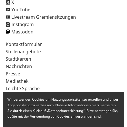
X
YouTube
Livestream Gremiensitzungen
Instagram
Mastodon
Sekundärnavigation
Kontaktformular
im
Stellenangebote
Fußbereich
Stadtkarten
Nachrichten
Presse
Mediathek
Leichte Sprache
Gebärdensprache
Wir verwenden Cookies um Nutzungsstatistiken zu erstellen und unser
Angebot stetig zu verbessern. Nähere Informationen hierzu erhalten
Sie durch einen Klick auf „Datenschutzerklärung“. Bitte bestätigen Sie,
ob Sie mit der Verwendung von Cookies einverstanden sind.