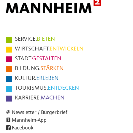
Hauptmenüpunkte
SERVICE.
BIETEN
im
WIRTSCHAFT.
ENTWICKELN
Fußbereich
STADT.
GESTALTEN
der
BILDUNG.
STÄRKEN
Seite
KULTUR.
ERLEBEN
TOURISMUS.
ENTDECKEN
KARRIERE.
MACHEN
Newsletter / Bürgerbrief
Mannheim-App
Facebook