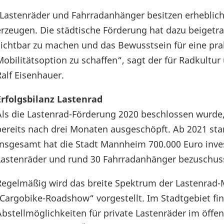
„Lastenräder und Fahrradanhänger besitzen erhebliche
erzeugen. Die städtische Förderung hat dazu beigetr
sichtbar zu machen und das Bewusstsein für eine pra
Mobilitätsoption zu schaffen“, sagt der für Radkult
Ralf Eisenhauer.
Erfolgsbilanz Lastenrad
Als die Lastenrad-Förderung 2020 beschlossen wurde,
bereits nach drei Monaten ausgeschöpft. Ab 2021 sta
Insgesamt hat die Stadt Mannheim 700.000 Euro inves
Lastenräder und rund 30 Fahrradanhänger bezuschus
Regelmäßig wird das breite Spektrum der Lastenrad-M
„Cargobike-Roadshow“ vorgestellt. Im Stadtgebiet fi
Abstellmöglichkeiten für private Lastenräder im öffe