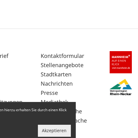
rief
Sekundärnavigation
Kontaktformular
im
Stellenangebote
Fußbereich
Stadtkarten
Nachrichten
Presse
itzungen
Mediathek
 hierzu erhalten Sie durch einen Klick
Leichte Sprache
Gebärdensprache
Akzeptieren