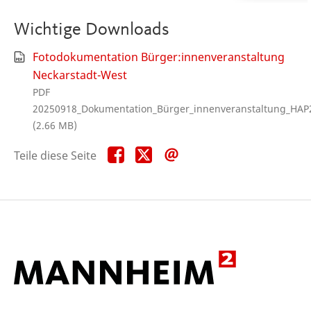
Wichtige Downloads
Fotodokumentation Bürger:innenveranstaltung
Neckarstadt-West
PDF
20250918_Dokumentation_Bürger_innenveranstaltung_HAP2
(2.66 MB)
Teile
Teile
Teile
Teile diese Seite
diese
diese
diese
Seite
Seite
Seite
auf
auf
per
Facebook
X
E-
Mail