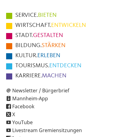
Hauptmenüpunkte
SERVICE.
BIETEN
im
WIRTSCHAFT.
ENTWICKELN
Fußbereich
STADT.
GESTALTEN
der
BILDUNG.
STÄRKEN
Seite
KULTUR.
ERLEBEN
TOURISMUS.
ENTDECKEN
KARRIERE.
MACHEN
Newsletter / Bürgerbrief
Mannheim-App
Facebook
X
YouTube
Livestream Gremiensitzungen