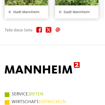
Stadt Mannheim
Stadt Mannheim
Teile
Teile
Teile
Teile diese Seite
diese
diese
diese
Seite
Seite
Seite
auf
auf
per
Facebook
X
E-
Mail
Hauptmenüpunkte
SERVICE.
BIETEN
im
WIRTSCHAFT.
ENTWICKELN