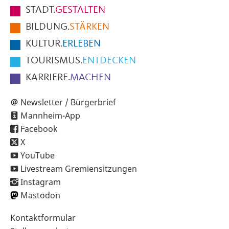
Fußbereich
STADT.
GESTALTEN
der
BILDUNG.
STÄRKEN
Seite
KULTUR.
ERLEBEN
TOURISMUS.
ENTDECKEN
KARRIERE.
MACHEN
Newsletter / Bürgerbrief
Mannheim-App
Facebook
X
YouTube
Livestream Gremiensitzungen
Instagram
Mastodon
Sekundärnavigation
Kontaktformular