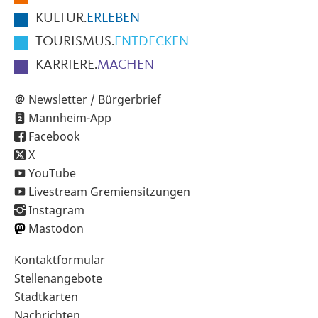
KULTUR.
ERLEBEN
TOURISMUS.
ENTDECKEN
KARRIERE.
MACHEN
Newsletter / Bürgerbrief
Mannheim-App
Facebook
X
YouTube
Livestream Gremiensitzungen
Instagram
Mastodon
Sekundärnavigation
Kontaktformular
im
Stellenangebote
Fußbereich
Stadtkarten
Nachrichten