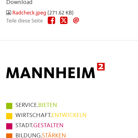
Download
Radcheck.jpeg
(271.62 KB)
Teile
Teile
Teile
Teile diese Seite
diese
diese
diese
Seite
Seite
Seite
auf
auf
per
Facebook
X
E-
Mail
Hauptmenüpunkte
SERVICE.
BIETEN
im
WIRTSCHAFT.
ENTWICKELN
Fußbereich
STADT.
GESTALTEN
der
BILDUNG.
STÄRKEN
Seite