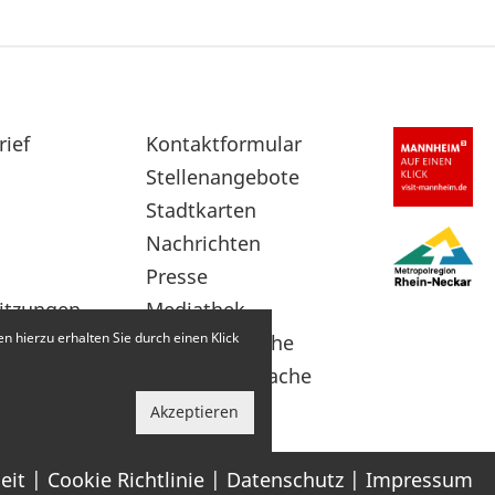
rief
Sekundärnavigation
Kontaktformular
im
Stellenangebote
Fußbereich
Stadtkarten
Nachrichten
Presse
itzungen
Mediathek
 hierzu erhalten Sie durch einen Klick
Leichte Sprache
Gebärdensprache
Akzeptieren
eit
Cookie Richtlinie
Datenschutz
Impressum