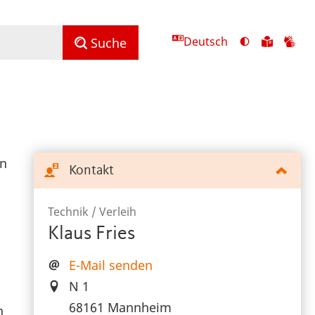
Deutsch
Ansicht
Zu
Zu
Suche
mit
den
de
hohem
Inhalte
Inh
Kontrast
in
in
umschalten
leichter
Geb
Sprach
en
Kontakt
n
Technik / Verleih
Klaus Fries
,
E-Mail senden
N 1
68161 Mannheim
n