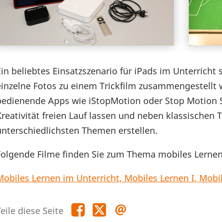
Ein beliebtes Einsatzszenario für iPads im Unterrich
einzelne Fotos zu einem Trickfilm zusammengestellt w
bedienende Apps wie iStopMotion oder Stop Motion S
Kreativität freien Lauf lassen und neben klassischen 
unterschiedlichsten Themen erstellen.
Folgende Filme finden Sie zum Thema mobiles Lernen
Mobiles Lernen im Unterricht, Mobiles Lernen I, Mobil
Teile
Teile
Teile
eile diese Seite
diese
diese
diese