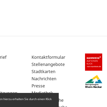
rief
Sekundärnavigation
Kontaktformular
im
Stellenangebote
Fußbereich
Stadtkarten
Nachrichten
Presse
itzungen
Mediathek
 hierzu erhalten Sie durch einen Klick
Leichte Sprache