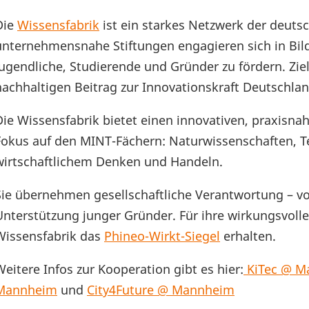
Die
Wissensfabrik
ist ein starkes Netzwerk der deut
unternehmensnahe Stiftungen engagieren sich in Bild
Jugendliche, Studierende und Gründer zu fördern. Ziel
nachhaltigen Beitrag zur Innovationskraft Deutschland
Die Wissensfabrik bietet einen innovativen, praxisna
Fokus auf den MINT-Fächern: Naturwissenschaften, T
wirtschaftlichem Denken und Handeln.
Sie übernehmen gesellschaftliche Verantwortung – vo
Unterstützung junger Gründer. Für ihre wirkungsvolle
Wissensfabrik das
Phineo-Wirkt-Siegel
erhalten.
Weitere Infos zur Kooperation gibt es hier:
KiTec @ M
Mannheim
und
City4Future @ Mannheim