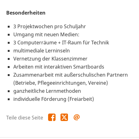
Besonderheiten
3 Projektwochen pro Schuljahr
Umgang mit neuen Medien:
3 Computerräume + IT-Raum für Technik
multimediale Lerninseln
Vernetzung der Klassenzimmer
Arbeiten mit interaktiven Smartboards
Zusammenarbeit mit außerschulischen Partnern
(Betriebe, Pflegeeinrichtungen, Vereine)
ganzheitliche Lernmethoden
individuelle Förderung (Freiarbeit)
Teile
Teile
Teile
Teile diese Seite
diese
diese
diese
Seite
Seite
Seite
auf
auf
per
Facebook
X
E-