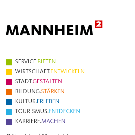
Mail
Hauptmenüpunkte
SERVICE.
BIETEN
im
WIRTSCHAFT.
ENTWICKELN
Fußbereich
STADT.
GESTALTEN
der
BILDUNG.
STÄRKEN
Seite
KULTUR.
ERLEBEN
TOURISMUS.
ENTDECKEN
KARRIERE.
MACHEN