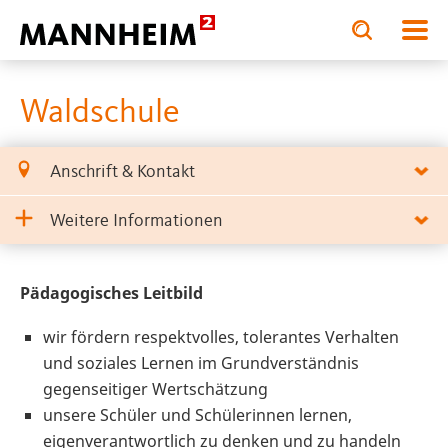
Toggle
Toggle
search
search
BILDUNG.STÄRKEN
Schulen
Weiterf
input
input
form
Waldschule
Anschrift & Kontakt
Weitere Informationen
Pädagogisches Leitbild
wir fördern respektvolles, tolerantes Verhalten
und soziales Lernen im Grundverständnis
gegenseitiger Wertschätzung
unsere Schüler und Schülerinnen lernen,
eigenverantwortlich zu denken und zu handeln