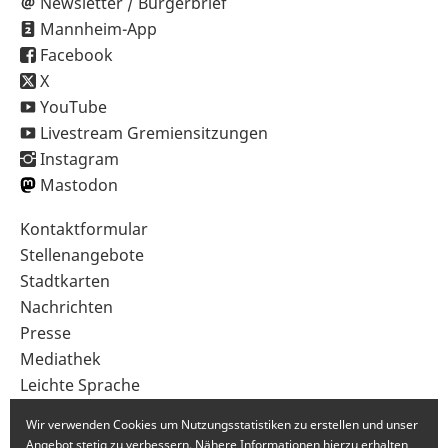
Newsletter / Bürgerbrief
Mannheim-App
Facebook
X
YouTube
Livestream Gremiensitzungen
Instagram
Mastodon
Sekundärnavigation
Kontaktformular
im
Stellenangebote
Fußbereich
Stadtkarten
Nachrichten
Presse
Mediathek
Leichte Sprache
Gebärdensprache
Wir verwenden Cookies um Nutzungsstatistiken zu erstellen und unser
Angebot stetig zu verbessern. Nähere Informationen hierzu erhalten