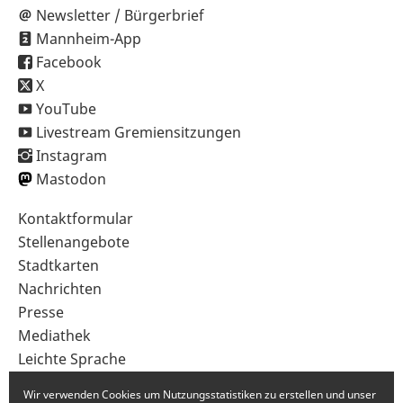
Newsletter / Bürgerbrief
Mannheim-App
Facebook
X
YouTube
Livestream Gremiensitzungen
Instagram
Mastodon
Sekundärnavigation
Kontaktformular
im
Stellenangebote
Fußbereich
Stadtkarten
Nachrichten
Presse
Mediathek
Leichte Sprache
Gebärdensprache
Wir verwenden Cookies um Nutzungsstatistiken zu erstellen und unser