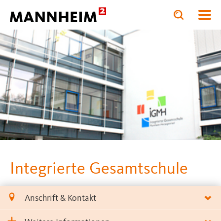
Toggle
Toggle
search
search
BILDUNG.STÄRKEN
input
input
form
Integrierte Gesamtschule
Anschrift & Kontakt