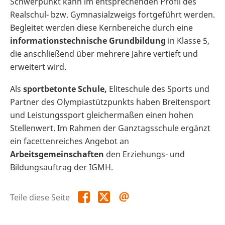
Schwerpunkt kann im entsprechenden Profil des
Realschul- bzw. Gymnasialzweigs fortgeführt werden.
Begleitet werden diese Kernbereiche durch eine
informationstechnische Grundbildung
in Klasse 5,
die anschließend über mehrere Jahre vertieft und
erweitert wird.
Als
sportbetonte Schule,
Eliteschule des Sports und
Partner des Olympiastützpunkts haben Breitensport
und Leistungssport gleichermaßen einen hohen
Stellenwert. Im Rahmen der Ganztagsschule ergänzt
ein facettenreiches Angebot an
Arbeitsgemeinschaften
den Erziehungs- und
Bildungsauftrag der IGMH.
Teile
Teile
Teile
Teile diese Seite
diese
diese
diese
Seite
Seite
Seite
auf
auf
per