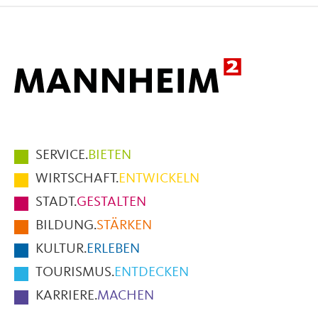
Facebook
X
E-
Mail
Hauptmenüpunkte
SERVICE.
BIETEN
im
WIRTSCHAFT.
ENTWICKELN
Fußbereich
STADT.
GESTALTEN
der
BILDUNG.
STÄRKEN
Seite
KULTUR.
ERLEBEN
TOURISMUS.
ENTDECKEN
KARRIERE.
MACHEN