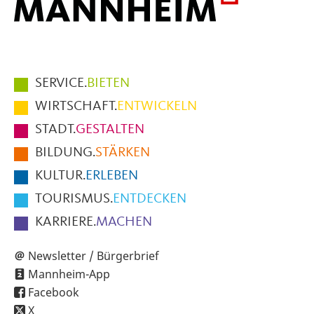
Hauptmenüpunkte
SERVICE.
BIETEN
im
WIRTSCHAFT.
ENTWICKELN
Fußbereich
STADT.
GESTALTEN
der
BILDUNG.
STÄRKEN
Seite
KULTUR.
ERLEBEN
TOURISMUS.
ENTDECKEN
KARRIERE.
MACHEN
Newsletter / Bürgerbrief
Mannheim-App
Facebook
X