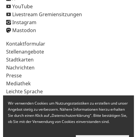
YouTube
Livestream Gremiensitzungen
Instagram
Mastodon
Sekundärnavigation
Kontaktformular
im
Stellenangebote
Fußbereich
Stadtkarten
Nachrichten
Presse
Mediathek
Leichte Sprache
Gebärdensprache
Wir verwenden Cookies um Nutzungsstatistiken zu erstellen und unser
Angebot stetig zu verbessern. Nähere Informationen hierzu erhalten
Sie durch einen Klick auf „Datenschutzerklärung“. Bitte bestätigen Sie,
ob Sie mit der Verwendung von Cookies einverstanden sind.