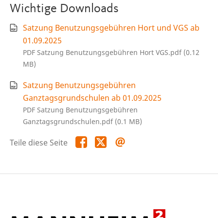
Wichtige Downloads
Satzung Benutzungsgebühren Hort und VGS ab
01.09.2025
PDF Satzung Benutzungsgebühren Hort VGS.pdf (0.12
MB)
Satzung Benutzungsgebühren
Ganztagsgrundschulen ab 01.09.2025
PDF Satzung Benutzungsgebühren
Ganztagsgrundschulen.pdf (0.1 MB)
Teile
Teile
Teile
Teile diese Seite
diese
diese
diese
Seite
Seite
Seite
auf
auf
per
Facebook
X
E-
Mail