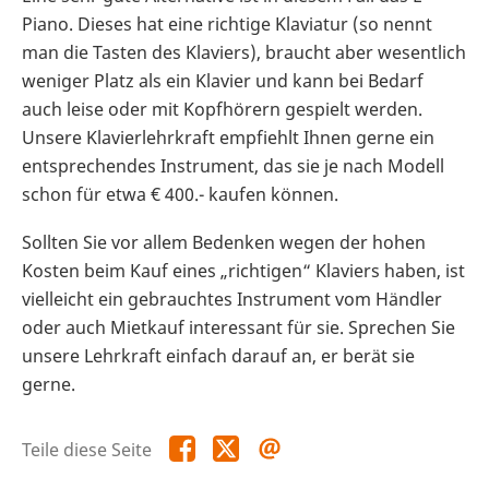
Piano. Dieses hat eine richtige Klaviatur (so nennt
man die Tasten des Klaviers), braucht aber wesentlich
weniger Platz als ein Klavier und kann bei Bedarf
auch leise oder mit Kopfhörern gespielt werden.
Unsere Klavierlehrkraft empfiehlt Ihnen gerne ein
entsprechendes Instrument, das sie je nach Modell
schon für etwa € 400.- kaufen können.
Sollten Sie vor allem Bedenken wegen der hohen
Kosten beim Kauf eines „richtigen“ Klaviers haben, ist
vielleicht ein gebrauchtes Instrument vom Händler
oder auch Mietkauf interessant für sie. Sprechen Sie
unsere Lehrkraft einfach darauf an, er berät sie
gerne.
Teile
Teile
Teile
Teile diese Seite
diese
diese
diese
Seite
Seite
Seite