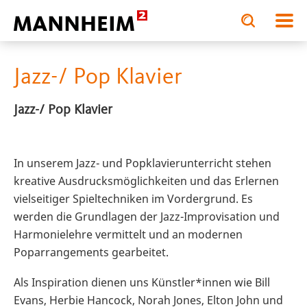
Toggle
Toggle
search
search
schule Mannheim
Modern Music: Aktuell–Digital–Multikulturell
input
input
form
Jazz-/ Pop Klavier
Jazz-/ Pop Klavier
In unserem Jazz- und Popklavierunterricht stehen
kreative Ausdrucksmöglichkeiten und das Erlernen
vielseitiger Spieltechniken im Vordergrund. Es
werden die Grundlagen der Jazz-Improvisation und
Harmonielehre vermittelt und an modernen
Poparrangements gearbeitet.
Als Inspiration dienen uns Künstler*innen wie Bill
Evans, Herbie Hancock, Norah Jones, Elton John und