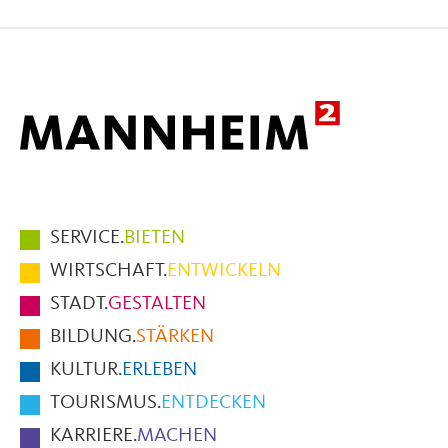
auf
auf
per
Facebook
X
E-
Mail
Hauptmenüpunkte
SERVICE.
BIETEN
im
WIRTSCHAFT.
ENTWICKELN
Fußbereich
STADT.
GESTALTEN
der
BILDUNG.
STÄRKEN
Seite
KULTUR.
ERLEBEN
TOURISMUS.
ENTDECKEN
KARRIERE.
MACHEN