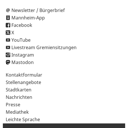
Newsletter / Bürgerbrief
Mannheim-App
Facebook
X
YouTube
Livestream Gremiensitzungen
Instagram
Mastodon
Sekundärnavigation
Kontaktformular
im
Stellenangebote
Fußbereich
Stadtkarten
Nachrichten
Presse
Mediathek
Leichte Sprache
Gebärdensprache