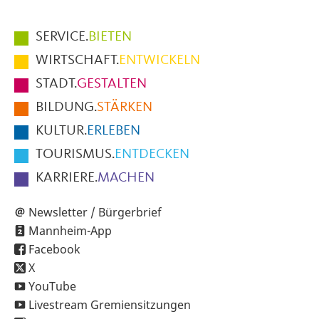
Hauptmenüpunkte
SERVICE.
BIETEN
im
WIRTSCHAFT.
ENTWICKELN
Fußbereich
STADT.
GESTALTEN
der
BILDUNG.
STÄRKEN
Seite
KULTUR.
ERLEBEN
TOURISMUS.
ENTDECKEN
KARRIERE.
MACHEN
Newsletter / Bürgerbrief
Mannheim-App
Facebook
X
YouTube
Livestream Gremiensitzungen