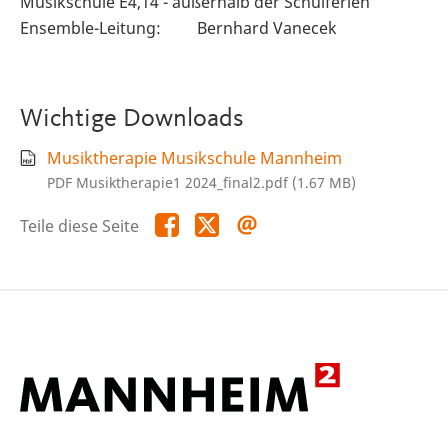
Musikschule E4,14 - außerhalb der Schulferien
Ensemble-Leitung: Bernhard Vanecek
Wichtige Downloads
Musiktherapie Musikschule Mannheim
PDF Musiktherapie1 2024_final2.pdf (1.67 MB)
Teile
Teile
Teile
Teile diese Seite
diese
diese
diese
Seite
Seite
Seite
auf
auf
per
Facebook
X
E-
Mail