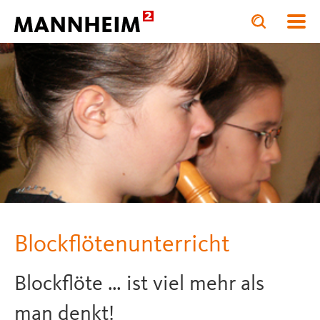
Toggle
Toggle
search
search
BILDUNG.STÄRKEN
Musikschule Mannheim
Bl
input
input
form
Blockflötenunterricht
Blockflöte … ist viel mehr als
man denkt!