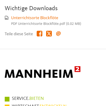
Wichtige Downloads
Unterrichtsorte Blockflöte
PDF Unterrichtsorte Blockflöte.pdf (0.02 MB)
Teile
Teile
Teile
Teile diese Seite
diese
diese
diese
Seite
Seite
Seite
auf
auf
per
Facebook
X
E-
Mail
Hauptmenüpunkte
SERVICE.
BIETEN
im