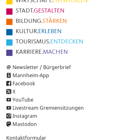
WIRTSCHAFT.
ENTWICKELN
Fußbereich
STADT.
GESTALTEN
der
BILDUNG.
STÄRKEN
Seite
KULTUR.
ERLEBEN
TOURISMUS.
ENTDECKEN
KARRIERE.
MACHEN
Newsletter / Bürgerbrief
Mannheim-App
Facebook
X
YouTube
Livestream Gremiensitzungen
Instagram
Mastodon
Sekundärnavigation
Kontaktformular