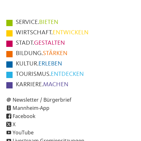
Hauptmenüpunkte
SERVICE.
BIETEN
im
WIRTSCHAFT.
ENTWICKELN
Fußbereich
STADT.
GESTALTEN
der
BILDUNG.
STÄRKEN
Seite
KULTUR.
ERLEBEN
TOURISMUS.
ENTDECKEN
KARRIERE.
MACHEN
Newsletter / Bürgerbrief
Mannheim-App
Facebook
X
YouTube
Livestream Gremiensitzungen