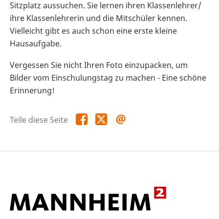
Sitzplatz aussuchen. Sie lernen ihren Klassenlehrer/
ihre Klassenlehrerin und die Mitschüler kennen.
Vielleicht gibt es auch schon eine erste kleine
Hausaufgabe.
Vergessen Sie nicht Ihren Foto einzupacken, um
Bilder vom Einschulungstag zu machen - Eine schöne
Erinnerung!
Teile
Teile
Teile
Teile diese Seite
diese
diese
diese
Seite
Seite
Seite
auf
auf
per
Facebook
X
E-
Mail