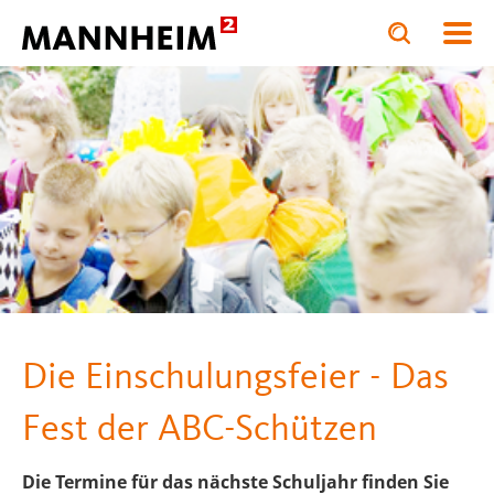
Toggle
Toggle
search
search
BILDUNG.STÄRKEN
Schulen
input
input
form
Die Einschulungsfeier - Das
Fest der ABC-Schützen
Die Termine für das nächste Schuljahr finden Sie