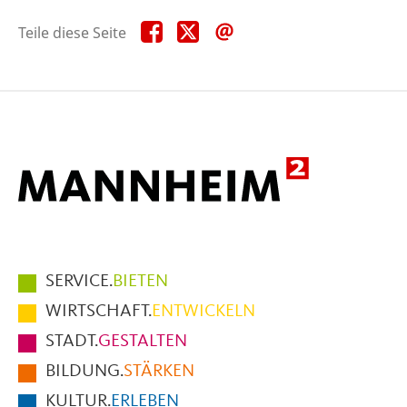
Teile
Teile
Teile
Teile diese Seite
diese
diese
diese
Seite
Seite
Seite
auf
auf
per
Facebook
X
E-
Mail
Hauptmenüpunkte
SERVICE.
BIETEN
im
WIRTSCHAFT.
ENTWICKELN
Fußbereich
STADT.
GESTALTEN
der
BILDUNG.
STÄRKEN
Seite
KULTUR.
ERLEBEN