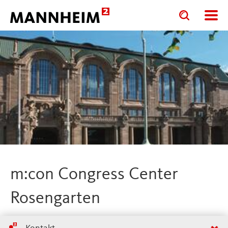
Toggle
Toggle
search
search
input
input
form
m:con Congress Center
Rosengarten