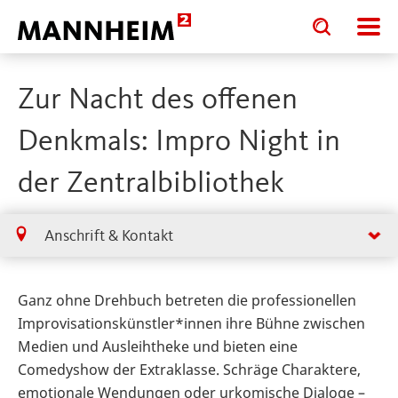
Toggle
Toggle
search
search
input
input
form
Zur Nacht des offenen
Denkmals: Impro Night in
der Zentralbibliothek
Anschrift & Kontakt
Ganz ohne Drehbuch betreten die professionellen
Improvisationskünstler*innen ihre Bühne zwischen
Medien und Ausleihtheke und bieten eine
Comedyshow der Extraklasse. Schräge Charaktere,
emotionale Wendungen oder urkomische Dialoge –