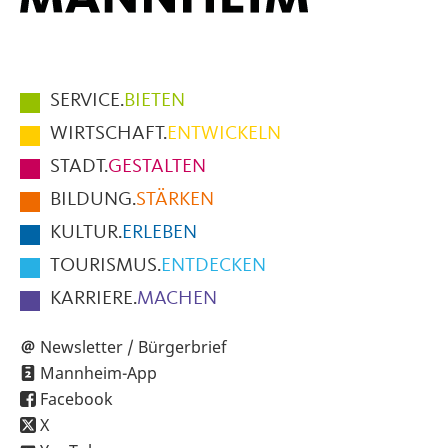
Hauptmenüpunkte
SERVICE.
BIETEN
im
WIRTSCHAFT.
ENTWICKELN
Fußbereich
STADT.
GESTALTEN
der
BILDUNG.
STÄRKEN
Seite
KULTUR.
ERLEBEN
TOURISMUS.
ENTDECKEN
KARRIERE.
MACHEN
Newsletter / Bürgerbrief
Mannheim-App
Facebook
X