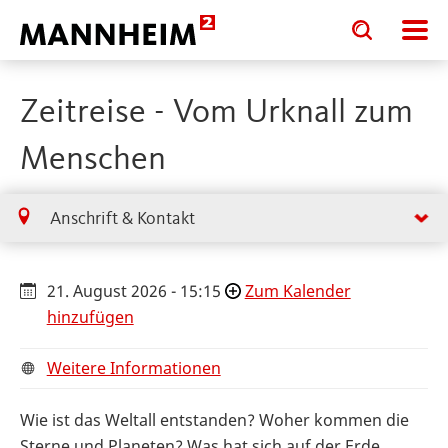
Toggle
Toggle
search
search
input
input
form
Zeitreise - Vom Urknall zum
Menschen
Anschrift & Kontakt
21. August 2026 - 15:15
Zum Kalender
hinzufügen
Weitere Informationen
Wie ist das Weltall entstanden? Woher kommen die
Sterne und Planeten? Was hat sich auf der Erde