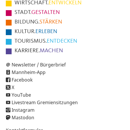
WIRTSCHAFT.
ENTWICKELN
Fußbereich
STADT.
GESTALTEN
der
BILDUNG.
STÄRKEN
Seite
KULTUR.
ERLEBEN
TOURISMUS.
ENTDECKEN
KARRIERE.
MACHEN
Newsletter / Bürgerbrief
Mannheim-App
Facebook
X
YouTube
Livestream Gremiensitzungen
Instagram
Mastodon