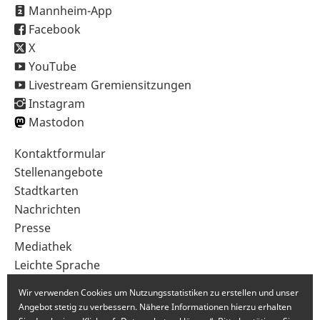
Mannheim-App
Facebook
X
YouTube
Livestream Gremiensitzungen
Instagram
Mastodon
Sekundärnavigation
Kontaktformular
im
Stellenangebote
Fußbereich
Stadtkarten
Nachrichten
Presse
Mediathek
Leichte Sprache
Gebärdensprache
Wir verwenden Cookies um Nutzungsstatistiken zu erstellen und unser
Angebot stetig zu verbessern. Nähere Informationen hierzu erhalten