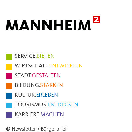
Hauptmenüpunkte
SERVICE.
BIETEN
im
WIRTSCHAFT.
ENTWICKELN
Fußbereich
STADT.
GESTALTEN
der
BILDUNG.
STÄRKEN
Seite
KULTUR.
ERLEBEN
TOURISMUS.
ENTDECKEN
KARRIERE.
MACHEN
Newsletter / Bürgerbrief