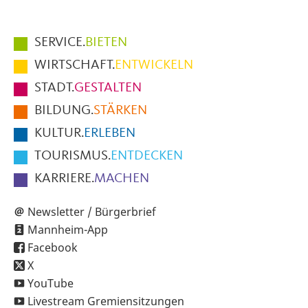
Hauptmenüpunkte
SERVICE.
BIETEN
im
WIRTSCHAFT.
ENTWICKELN
Fußbereich
STADT.
GESTALTEN
der
BILDUNG.
STÄRKEN
Seite
KULTUR.
ERLEBEN
TOURISMUS.
ENTDECKEN
KARRIERE.
MACHEN
Newsletter / Bürgerbrief
Mannheim-App
Facebook
X
YouTube
Livestream Gremiensitzungen