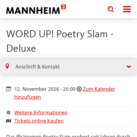
Toggle
Toggle
search
search
input
input
form
WORD UP! Poetry Slam -
Deluxe
Anschrift & Kontakt
12. November 2026 - 20:00
Zum Kalender
hinzufügen
Weitere Informationen
Tickets online kaufen
Das Phänomen Poetry Slam erobert seit Jahren durch