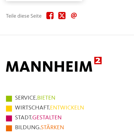
Teile
Teile
Teile
Teile diese Seite
diese
diese
diese
Seite
Seite
Seite
auf
auf
per
Facebook
X
E-
Mail
Hauptmenüpunkte
SERVICE.
BIETEN
im
WIRTSCHAFT.
ENTWICKELN
Fußbereich
STADT.
GESTALTEN
der
BILDUNG.
STÄRKEN
Seite