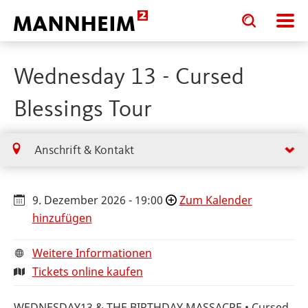
Toggle
Toggle
search
search
input
input
form
Wednesday 13 - Cursed
Blessings Tour
Anschrift & Kontakt
9. Dezember 2026 - 19:00
Zum Kalender
hinzufügen
Weitere Informationen
Tickets online kaufen
WEDNESDAY13 & THE BIRTHDAY MASSACRE • Cursed