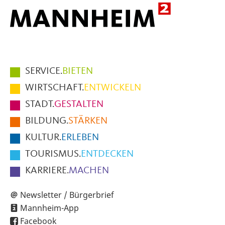
Hauptmenüpunkte
SERVICE.
BIETEN
im
WIRTSCHAFT.
ENTWICKELN
Fußbereich
STADT.
GESTALTEN
der
BILDUNG.
STÄRKEN
Seite
KULTUR.
ERLEBEN
TOURISMUS.
ENTDECKEN
KARRIERE.
MACHEN
Newsletter / Bürgerbrief
Mannheim-App
Facebook