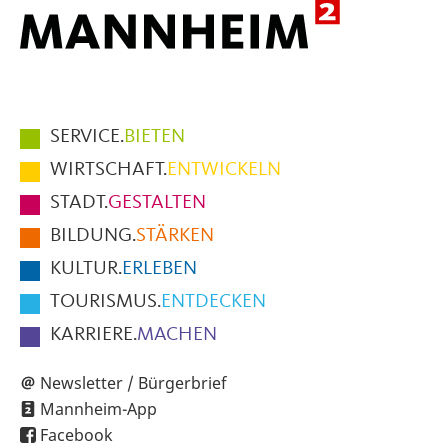
Hauptmenüpunkte
SERVICE.
BIETEN
im
WIRTSCHAFT.
ENTWICKELN
Fußbereich
STADT.
GESTALTEN
der
BILDUNG.
STÄRKEN
Seite
KULTUR.
ERLEBEN
TOURISMUS.
ENTDECKEN
KARRIERE.
MACHEN
Newsletter / Bürgerbrief
Mannheim-App
Facebook