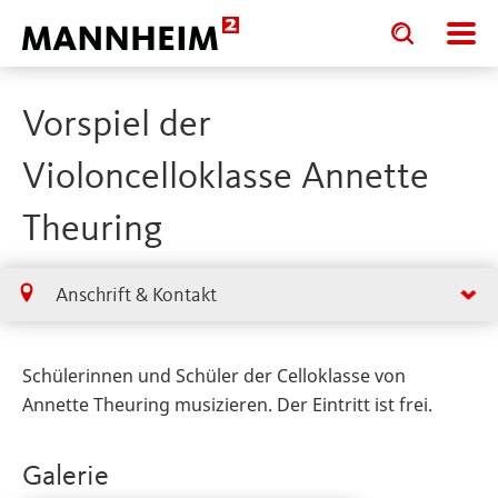
Toggle
Toggle
search
search
input
input
form
Vorspiel der
Violoncelloklasse Annette
Theuring
Anschrift & Kontakt
Schülerinnen und Schüler der Celloklasse von
Annette Theuring musizieren. Der Eintritt ist frei.
Galerie