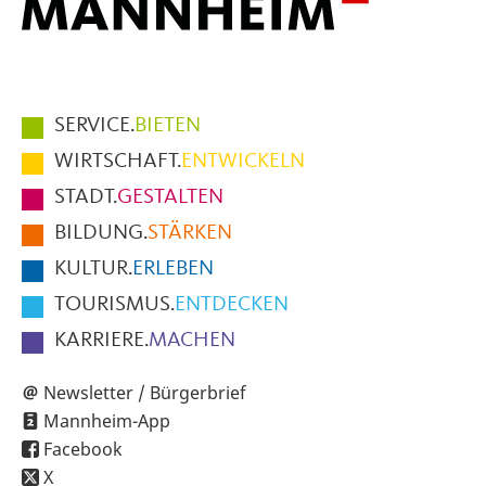
Hauptmenüpunkte
SERVICE.
BIETEN
im
WIRTSCHAFT.
ENTWICKELN
Fußbereich
STADT.
GESTALTEN
der
BILDUNG.
STÄRKEN
Seite
KULTUR.
ERLEBEN
TOURISMUS.
ENTDECKEN
KARRIERE.
MACHEN
Newsletter / Bürgerbrief
Mannheim-App
Facebook
X