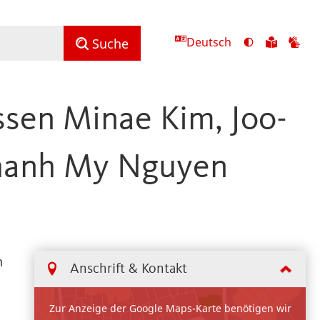
Deutsch
Ansicht
Zu
Zu
Suche
mit
den
de
hohem
Inhalte
Inh
Kontrast
in
in
assen Minae Kim, Joo-
umschalten
leichter
Geb
Sprach
Thanh My Nguyen
h
Anschrift & Kontakt
Zur Anzeige der Google Maps-Karte benötigen wir