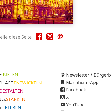
Teile
Teile
Teile
eile diese Seite
diese
diese
diese
Seite
Seite
Seite
auf
auf
per
Facebook
X
E-
Mail
üpunkte
Newsletter / Bürgerb
E.
BIETEN
Mannheim-App
CHAFT.
ENTWICKELN
h
Facebook
GESTALTEN
X
NG.
STÄRKEN
YouTube
.
ERLEBEN