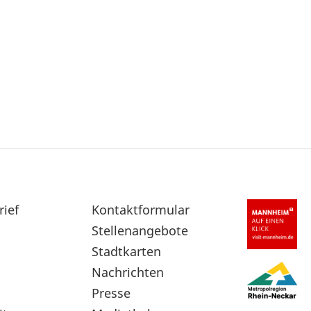
rief
Sekundärnavigation
Kontaktformular
im
Stellenangebote
Fußbereich
Stadtkarten
Nachrichten
Presse