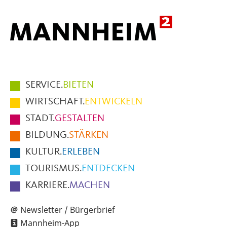
Hauptmenüpunkte
SERVICE.
BIETEN
im
WIRTSCHAFT.
ENTWICKELN
Fußbereich
STADT.
GESTALTEN
der
BILDUNG.
STÄRKEN
Seite
KULTUR.
ERLEBEN
TOURISMUS.
ENTDECKEN
KARRIERE.
MACHEN
Newsletter / Bürgerbrief
Mannheim-App