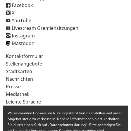
Facebook
X
YouTube
Livestream Gremiensitzungen
Instagram
Mastodon
Sekundärnavigation
Kontaktformular
im
Stellenangebote
Fußbereich
Stadtkarten
Nachrichten
Presse
Mediathek
Leichte Sprache
Gebärdensprache
Wir verwenden Cookies um Nutzungsstatistiken zu erstellen und unser
Angebot stetig zu verbessern. Nähere Informationen hierzu erhalten
Sie durch einen Klick auf „Datenschutzerklärung“. Bitte bestätigen Sie,
ob Sie mit der Verwendung von Cookies einverstanden sind.