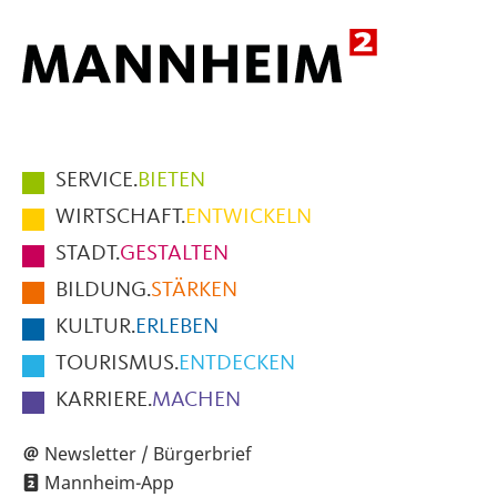
Hauptmenüpunkte
SERVICE.
BIETEN
im
WIRTSCHAFT.
ENTWICKELN
Fußbereich
STADT.
GESTALTEN
der
BILDUNG.
STÄRKEN
Seite
KULTUR.
ERLEBEN
TOURISMUS.
ENTDECKEN
KARRIERE.
MACHEN
Newsletter / Bürgerbrief
Mannheim-App