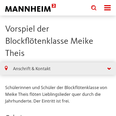
Toggle
Toggle
search
search
input
input
form
Vorspiel der
Blockflötenklasse Meike
Theis
Anschrift & Kontakt
Schülerinnen und Schüler der Blockflötenklasse von
Meike Theis flöten Lieblingslieder quer durch die
Jahrhunderte. Der Eintritt ist frei.