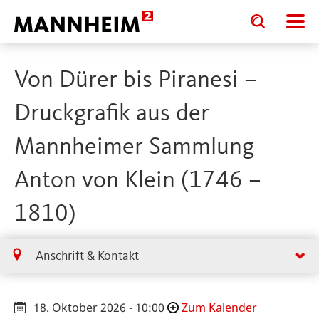
Toggle
Toggle
search
search
input
input
form
Von Dürer bis Piranesi –
Druckgrafik aus der
Mannheimer Sammlung
Anton von Klein (1746 –
1810)
Anschrift & Kontakt
18. Oktober 2026 - 10:00
Zum Kalender