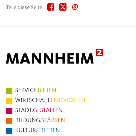
Teile
Teile
Teile
Teile diese Seite
diese
diese
diese
Seite
Seite
Seite
auf
auf
per
Facebook
X
E-
Mail
Hauptmenüpunkte
SERVICE.
BIETEN
im
WIRTSCHAFT.
ENTWICKELN
Fußbereich
STADT.
GESTALTEN
der
BILDUNG.
STÄRKEN
Seite
KULTUR.
ERLEBEN