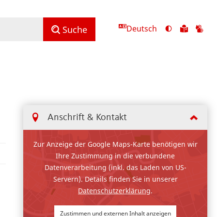
Deutsch
Ansicht
Zu
Zu
Suche
mit
den
de
hohem
Inhalte
Inh
Kontrast
in
in
umschalten
leichter
Geb
Sprach
Anschrift & Kontakt
Zur Anzeige der Google Maps-Karte benötigen wir
Ihre Zustimmung in die verbundene
Datenverarbeitung (inkl. das Laden von US-
Servern). Details finden Sie in unserer
Datenschutzerklärung
.
Zustimmen und externen Inhalt anzeigen