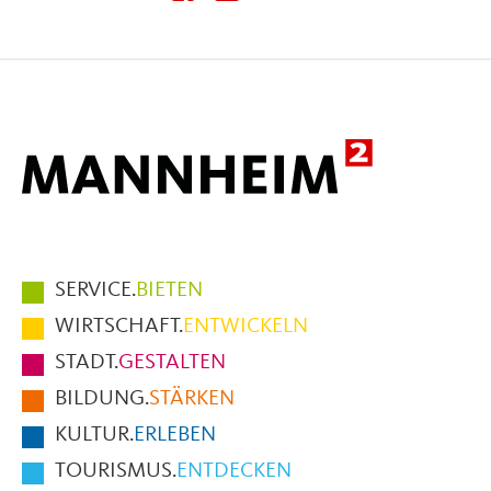
diese
diese
diese
Seite
Seite
Seite
auf
auf
per
Facebook
X
E-
Mail
Hauptmenüpunkte
SERVICE.
BIETEN
im
WIRTSCHAFT.
ENTWICKELN
Fußbereich
STADT.
GESTALTEN
der
BILDUNG.
STÄRKEN
Seite
KULTUR.
ERLEBEN
TOURISMUS.
ENTDECKEN