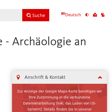
Deutsch
Ansicht
Zu
Zu
Suche
mit
den
de
hohem
Inhalte
Inh
Kontrast
in
in
 - Archäologie an
umschalten
leichter
Geb
Sprach
Anschrift & Kontakt
Zur Anzeige der Google Maps-Karte benötigen wir
Ihre Zustimmung in die verbundene
Datenverarbeitung (inkl. das Laden von US-
Servern). Details finden Sie in unserer