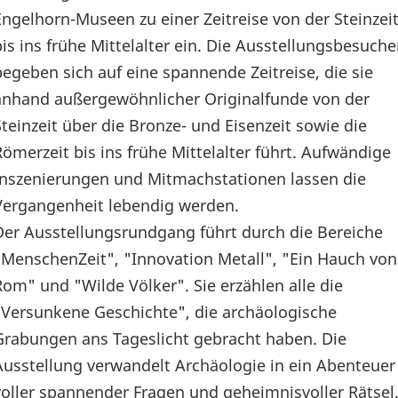
Engelhorn-Museen zu einer Zeitreise von der Steinzei
bis ins frühe Mittelalter ein. Die Ausstellungsbesuche
begeben sich auf eine spannende Zeitreise, die sie
anhand außergewöhnlicher Originalfunde von der
Steinzeit über die Bronze- und Eisenzeit sowie die
Römerzeit bis ins frühe Mittelalter führt. Aufwändige
Inszenierungen und Mitmachstationen lassen die
Vergangenheit lebendig werden.
Der Ausstellungsrundgang führt durch die Bereiche
"MenschenZeit", "Innovation Metall", "Ein Hauch von
Rom" und "Wilde Völker". Sie erzählen alle die
"Versunkene Geschichte", die archäologische
Grabungen ans Tageslicht gebracht haben. Die
Ausstellung verwandelt Archäologie in ein Abenteuer
voller spannender Fragen und geheimnisvoller Rätsel