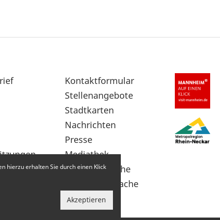
rief
Sekundärnavigation
Kontaktformular
im
Stellenangebote
Fußbereich
Stadtkarten
Nachrichten
Presse
itzungen
Mediathek
 hierzu erhalten Sie durch einen Klick
Leichte Sprache
Gebärdensprache
Akzeptieren