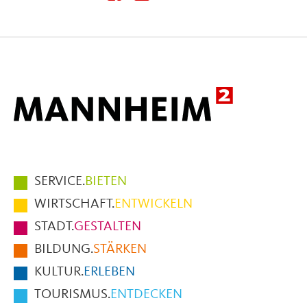
diese
diese
diese
Seite
Seite
Seite
auf
auf
per
Facebook
X
E-
Mail
Hauptmenüpunkte
SERVICE.
BIETEN
im
WIRTSCHAFT.
ENTWICKELN
Fußbereich
STADT.
GESTALTEN
der
BILDUNG.
STÄRKEN
Seite
KULTUR.
ERLEBEN
TOURISMUS.
ENTDECKEN