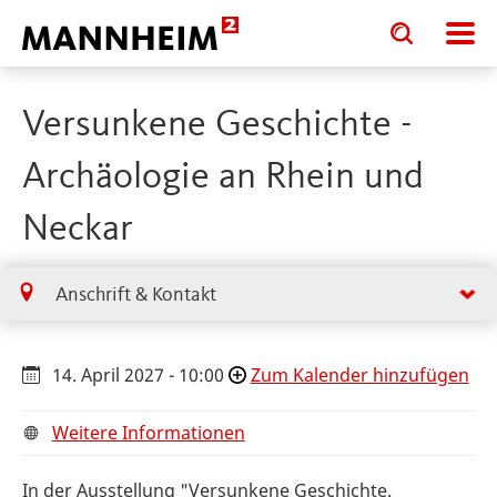
Toggle
Toggle
search
search
input
input
form
Versunkene Geschichte -
Archäologie an Rhein und
Neckar
Anschrift & Kontakt
14. April 2027 - 10:00
Zum Kalender hinzufügen
Weitere Informationen
In der Ausstellung "Versunkene Geschichte.