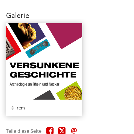
Galerie
rem
Teile
Teile
Teile
Teile diese Seite