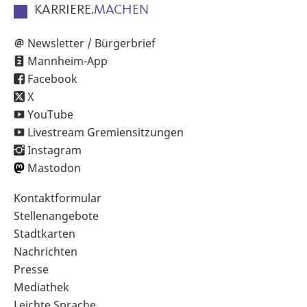
KARRIERE.
MACHEN
Newsletter / Bürgerbrief
Mannheim-App
Facebook
X
YouTube
Livestream Gremiensitzungen
Instagram
Mastodon
Sekundärnavigation
Kontaktformular
im
Stellenangebote
Fußbereich
Stadtkarten
Nachrichten
Presse
Mediathek
Leichte Sprache