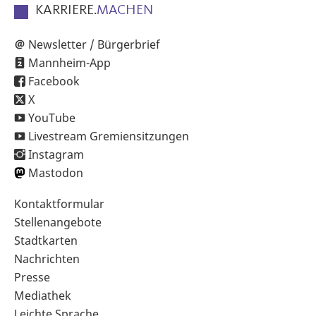
KARRIERE.
MACHEN
Newsletter / Bürgerbrief
Mannheim-App
Facebook
X
YouTube
Livestream Gremiensitzungen
Instagram
Mastodon
Sekundärnavigation
Kontaktformular
im
Stellenangebote
Fußbereich
Stadtkarten
Nachrichten
Presse
Mediathek
Leichte Sprache