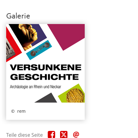
Galerie
rem
Teile
Teile
Teile
Teile diese Seite