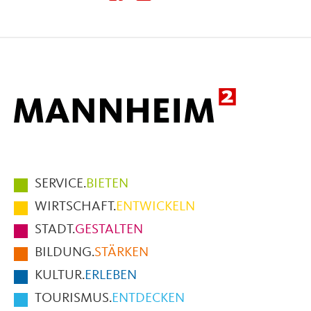
diese
diese
diese
Seite
Seite
Seite
auf
auf
per
Facebook
X
E-
Mail
Hauptmenüpunkte
SERVICE.
BIETEN
im
WIRTSCHAFT.
ENTWICKELN
Fußbereich
STADT.
GESTALTEN
der
BILDUNG.
STÄRKEN
Seite
KULTUR.
ERLEBEN
TOURISMUS.
ENTDECKEN