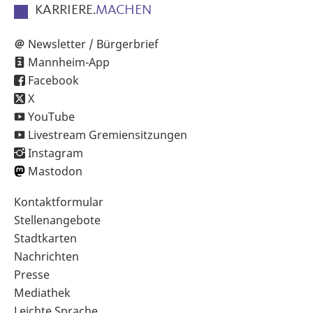
KARRIERE.
MACHEN
Newsletter / Bürgerbrief
Mannheim-App
Facebook
X
YouTube
Livestream Gremiensitzungen
Instagram
Mastodon
Sekundärnavigation
Kontaktformular
im
Stellenangebote
Fußbereich
Stadtkarten
Nachrichten
Presse
Mediathek
Leichte Sprache