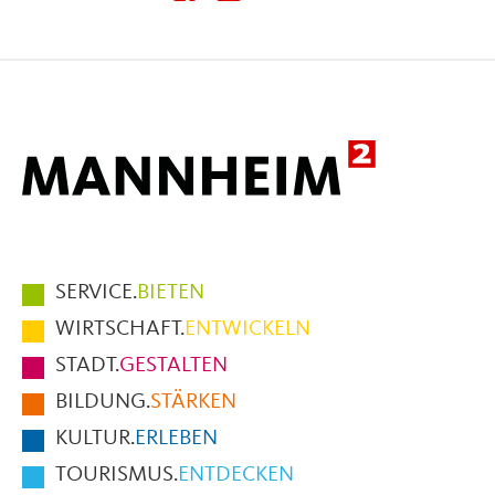
diese
diese
diese
Seite
Seite
Seite
auf
auf
per
Facebook
X
E-
Mail
Hauptmenüpunkte
SERVICE.
BIETEN
im
WIRTSCHAFT.
ENTWICKELN
Fußbereich
STADT.
GESTALTEN
der
BILDUNG.
STÄRKEN
Seite
KULTUR.
ERLEBEN
TOURISMUS.
ENTDECKEN