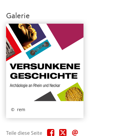
Galerie
rem
Teile
Teile
Teile
Teile diese Seite