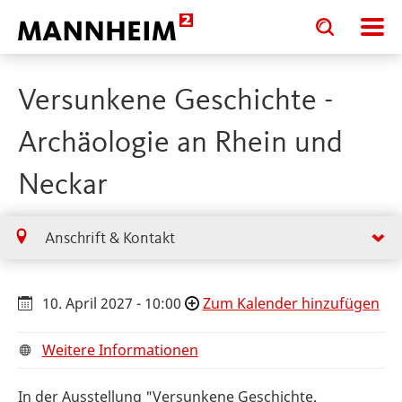
Toggle
Toggle
search
search
input
input
form
Versunkene Geschichte -
Archäologie an Rhein und
Neckar
Anschrift & Kontakt
10. April 2027 - 10:00
Zum Kalender hinzufügen
Weitere Informationen
In der Ausstellung "Versunkene Geschichte.