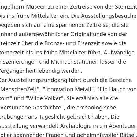
Engelhorn-Museen zu einer Zeitreise von der Steinzei
bis ins frühe Mittelalter ein. Die Ausstellungsbesuche
begeben sich auf eine spannende Zeitreise, die sie
anhand außergewöhnlicher Originalfunde von der
Steinzeit über die Bronze- und Eisenzeit sowie die
Römerzeit bis ins frühe Mittelalter führt. Aufwändige
Inszenierungen und Mitmachstationen lassen die
Vergangenheit lebendig werden.
Der Ausstellungsrundgang führt durch die Bereiche
"MenschenZeit", "Innovation Metall", "Ein Hauch von
Rom" und "Wilde Völker". Sie erzählen alle die
"Versunkene Geschichte", die archäologische
Grabungen ans Tageslicht gebracht haben. Die
Ausstellung verwandelt Archäologie in ein Abenteuer
voller spannender Fragen und geheimnisvoller Rätsel