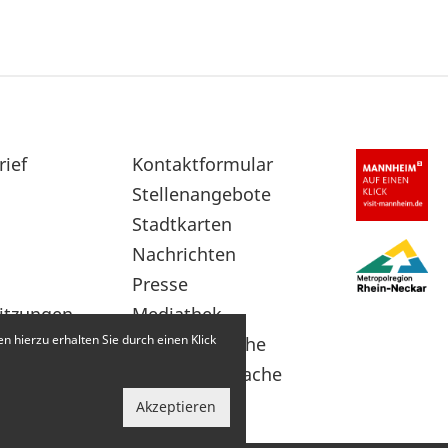
rief
Sekundärnavigation
Kontaktformular
im
Stellenangebote
Fußbereich
Stadtkarten
Nachrichten
Presse
itzungen
Mediathek
 hierzu erhalten Sie durch einen Klick
Leichte Sprache
Gebärdensprache
Akzeptieren