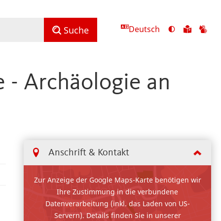
Deutsch
Ansicht
Zu
Zu
Suche
mit
den
de
hohem
Inhalte
Inh
Kontrast
in
in
 - Archäologie an
umschalten
leichter
Geb
Sprach
Anschrift & Kontakt
Zur Anzeige der Google Maps-Karte benötigen wir
Ihre Zustimmung in die verbundene
Datenverarbeitung (inkl. das Laden von US-
Servern). Details finden Sie in unserer