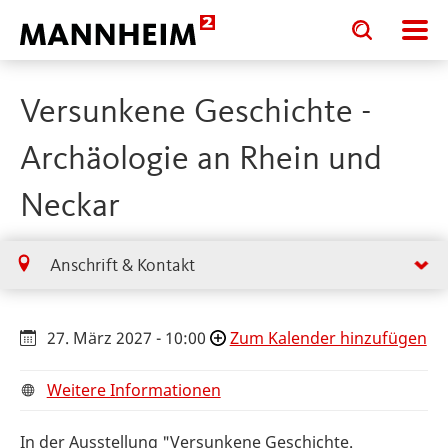
Toggle
Toggle
search
search
input
input
form
Versunkene Geschichte -
Archäologie an Rhein und
Neckar
Anschrift & Kontakt
27. März 2027 - 10:00
Zum Kalender hinzufügen
Weitere Informationen
In der Ausstellung "Versunkene Geschichte.