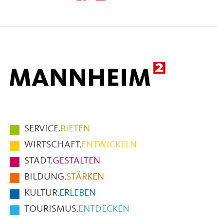
diese
diese
diese
Seite
Seite
Seite
auf
auf
per
Facebook
X
E-
Mail
Hauptmenüpunkte
SERVICE.
BIETEN
im
WIRTSCHAFT.
ENTWICKELN
Fußbereich
STADT.
GESTALTEN
der
BILDUNG.
STÄRKEN
Seite
KULTUR.
ERLEBEN
TOURISMUS.
ENTDECKEN