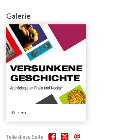
Galerie
rem
Teile
Teile
Teile
Teile diese Seite