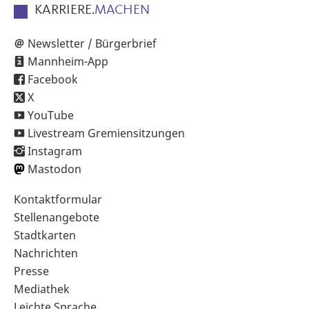
KARRIERE.
MACHEN
Newsletter / Bürgerbrief
Mannheim-App
Facebook
X
YouTube
Livestream Gremiensitzungen
Instagram
Mastodon
Sekundärnavigation
Kontaktformular
im
Stellenangebote
Fußbereich
Stadtkarten
Nachrichten
Presse
Mediathek
Leichte Sprache