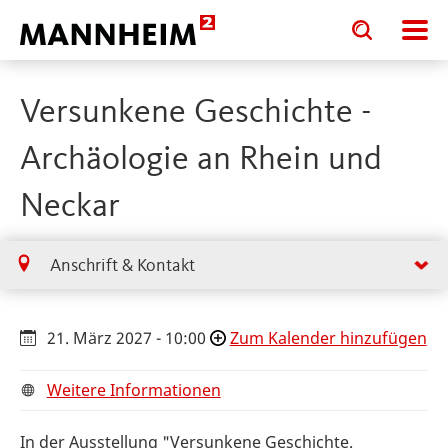
Toggle
Toggle
search
search
input
input
form
Versunkene Geschichte -
Archäologie an Rhein und
Neckar
Anschrift & Kontakt
21. März 2027 - 10:00
Zum Kalender hinzufügen
Weitere Informationen
In der Ausstellung "Versunkene Geschichte.