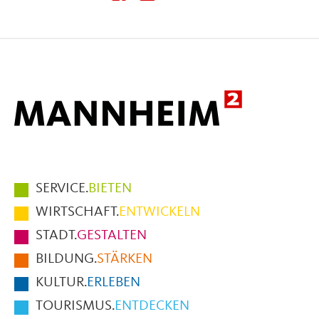
diese
diese
diese
Seite
Seite
Seite
auf
auf
per
Facebook
X
E-
Mail
Hauptmenüpunkte
SERVICE.
BIETEN
im
WIRTSCHAFT.
ENTWICKELN
Fußbereich
STADT.
GESTALTEN
der
BILDUNG.
STÄRKEN
Seite
KULTUR.
ERLEBEN
TOURISMUS.
ENTDECKEN