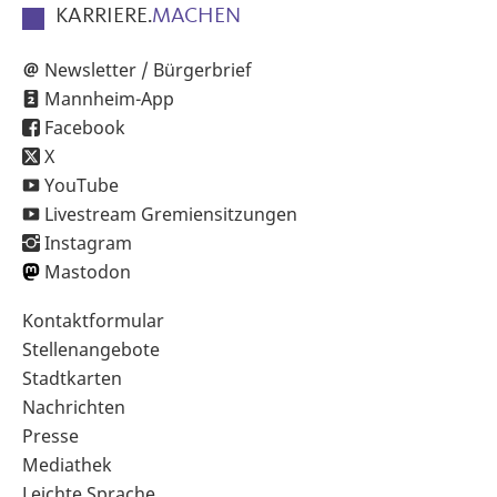
KARRIERE.
MACHEN
Newsletter / Bürgerbrief
Mannheim-App
Facebook
X
YouTube
Livestream Gremiensitzungen
Instagram
Mastodon
Sekundärnavigation
Kontaktformular
im
Stellenangebote
Fußbereich
Stadtkarten
Nachrichten
Presse
Mediathek
Leichte Sprache