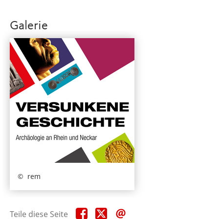
Galerie
rem
Teile
Teile
Teile
Teile diese Seite