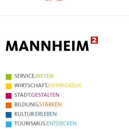
diese
diese
diese
Seite
Seite
Seite
auf
auf
per
Facebook
X
E-
Mail
Hauptmenüpunkte
SERVICE.
BIETEN
im
WIRTSCHAFT.
ENTWICKELN
Fußbereich
STADT.
GESTALTEN
der
BILDUNG.
STÄRKEN
Seite
KULTUR.
ERLEBEN
TOURISMUS.
ENTDECKEN