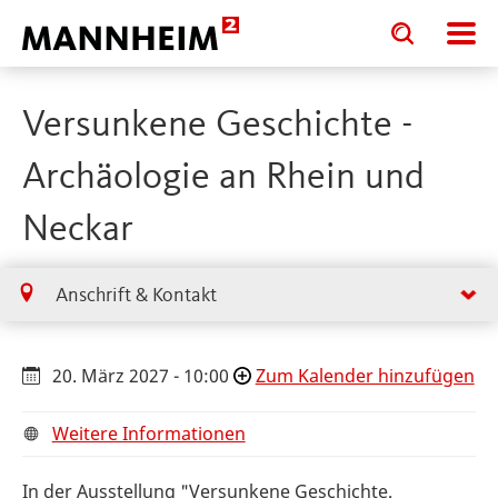
Toggle
Toggle
search
search
input
input
form
Versunkene Geschichte -
Archäologie an Rhein und
Neckar
Anschrift & Kontakt
20. März 2027 - 10:00
Zum Kalender hinzufügen
Weitere Informationen
In der Ausstellung "Versunkene Geschichte.