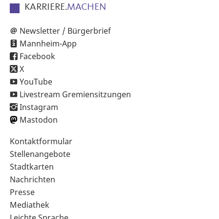
KARRIERE.
MACHEN
Newsletter / Bürgerbrief
Mannheim-App
Facebook
X
YouTube
Livestream Gremiensitzungen
Instagram
Mastodon
Sekundärnavigation
Kontaktformular
im
Stellenangebote
Fußbereich
Stadtkarten
Nachrichten
Presse
Mediathek
Leichte Sprache