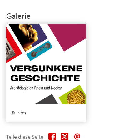
Galerie
rem
Teile
Teile
Teile
Teile diese Seite