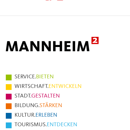
diese
diese
diese
Seite
Seite
Seite
auf
auf
per
Facebook
X
E-
Mail
Hauptmenüpunkte
SERVICE.
BIETEN
im
WIRTSCHAFT.
ENTWICKELN
Fußbereich
STADT.
GESTALTEN
der
BILDUNG.
STÄRKEN
Seite
KULTUR.
ERLEBEN
TOURISMUS.
ENTDECKEN