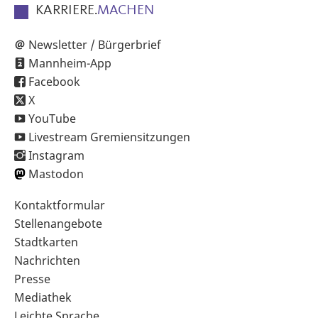
KARRIERE.
MACHEN
Newsletter / Bürgerbrief
Mannheim-App
Facebook
X
YouTube
Livestream Gremiensitzungen
Instagram
Mastodon
Sekundärnavigation
Kontaktformular
im
Stellenangebote
Fußbereich
Stadtkarten
Nachrichten
Presse
Mediathek
Leichte Sprache