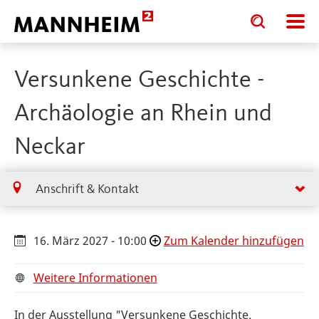
Toggle
Toggle
search
search
input
input
form
Versunkene Geschichte -
Archäologie an Rhein und
Neckar
Anschrift & Kontakt
16. März 2027 - 10:00
Zum Kalender hinzufügen
Weitere Informationen
In der Ausstellung "Versunkene Geschichte.