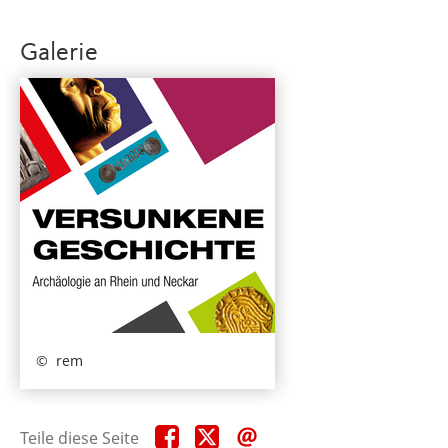
Galerie
rem
Teile
Teile
Teile
Teile diese Seite