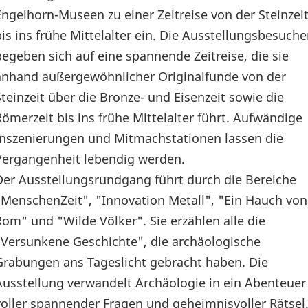
Engelhorn-Museen zu einer Zeitreise von der Steinzei
bis ins frühe Mittelalter ein. Die Ausstellungsbesuche
begeben sich auf eine spannende Zeitreise, die sie
anhand außergewöhnlicher Originalfunde von der
Steinzeit über die Bronze- und Eisenzeit sowie die
Römerzeit bis ins frühe Mittelalter führt. Aufwändige
Inszenierungen und Mitmachstationen lassen die
Vergangenheit lebendig werden.
Der Ausstellungsrundgang führt durch die Bereiche
"MenschenZeit", "Innovation Metall", "Ein Hauch von
Rom" und "Wilde Völker". Sie erzählen alle die
"Versunkene Geschichte", die archäologische
Grabungen ans Tageslicht gebracht haben. Die
Ausstellung verwandelt Archäologie in ein Abenteuer
voller spannender Fragen und geheimnisvoller Rätsel