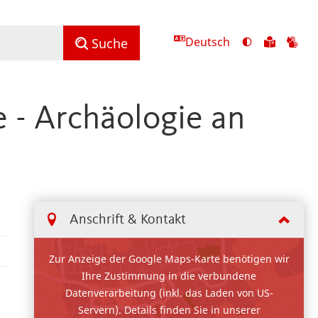
Deutsch
Ansicht
Zu
Zu
Suche
mit
den
de
hohem
Inhalte
Inh
Kontrast
in
in
 - Archäologie an
umschalten
leichter
Geb
Sprach
Anschrift & Kontakt
Zur Anzeige der Google Maps-Karte benötigen wir
Ihre Zustimmung in die verbundene
Datenverarbeitung (inkl. das Laden von US-
Servern). Details finden Sie in unserer