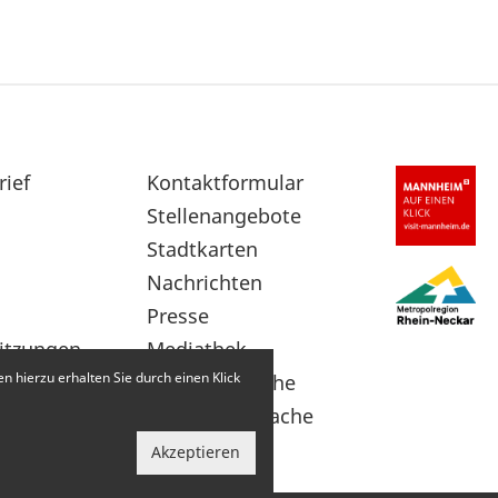
rief
Sekundärnavigation
Kontaktformular
im
Stellenangebote
Fußbereich
Stadtkarten
Nachrichten
Presse
itzungen
Mediathek
 hierzu erhalten Sie durch einen Klick
Leichte Sprache
Gebärdensprache
Akzeptieren