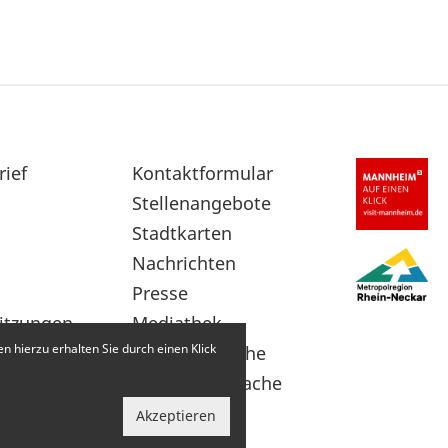
rief
Sekundärnavigation
Kontaktformular
im
Stellenangebote
Fußbereich
Stadtkarten
Nachrichten
Presse
itzungen
Mediathek
 hierzu erhalten Sie durch einen Klick
Leichte Sprache
Gebärdensprache
Akzeptieren