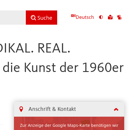
Deutsch
Ansicht
Zu
Zu
Suche
mit
den
de
hohem
Inhalte
Inh
Kontrast
in
in
DIKAL. REAL.
umschalten
leichter
Geb
Sprach
die Kunst der 1960er
Anschrift & Kontakt
Zur Anzeige der Google Maps-Karte benötigen wir