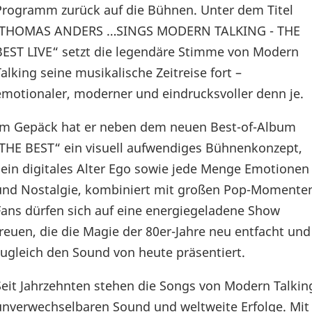
Programm zurück auf die Bühnen. Unter dem Titel
„THOMAS ANDERS …SINGS MODERN TALKING - THE
BEST LIVE“ setzt die legendäre Stimme von Modern
Talking seine musikalische Zeitreise fort –
emotionaler, moderner und eindrucksvoller denn je.
Im Gepäck hat er neben dem neuen Best-of-Album
„THE BEST“ ein visuell aufwendiges Bühnenkonzept,
sein digitales Alter Ego sowie jede Menge Emotionen
und Nostalgie, kombiniert mit großen Pop-Momente
Fans dürfen sich auf eine energiegeladene Show
freuen, die die Magie der 80er-Jahre neu entfacht und
zugleich den Sound von heute präsentiert.
Seit Jahrzehnten stehen die Songs von Modern Talkin
unverwechselbaren Sound und weltweite Erfolge. Mit