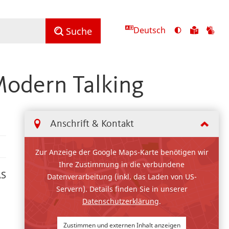
Deutsch
Ansicht
Zu
Zu
Suche
mit
den
de
hohem
Inhalte
Inh
Kontrast
in
in
odern Talking
umschalten
leichter
Geb
Sprach
Anschrift & Kontakt
Zur Anzeige der Google Maps-Karte benötigen wir
Ihre Zustimmung in die verbundene
AS
Datenverarbeitung (inkl. das Laden von US-
Servern). Details finden Sie in unserer
Datenschutzerklärung
.
Zustimmen und externen Inhalt anzeigen