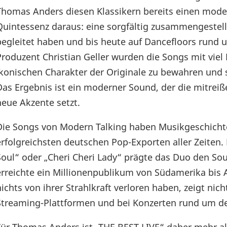
Thomas Anders diesen Klassikern bereits einen moder
Quintessenz daraus: eine sorgfältig zusammengestell
begleitet haben und bis heute auf Dancefloors rund
Produzent Christian Geller wurden die Songs mit viel 
ikonischen Charakter der Originale zu bewahren und si
Das Ergebnis ist ein moderner Sound, der die mitreiß
neue Akzente setzt.
Die Songs von Modern Talking haben Musikgeschichte
erfolgreichsten deutschen Pop-Exporten aller Zeiten.
Soul“ oder „Cheri Cheri Lady“ prägte das Duo den So
erreichte ein Millionenpublikum von Südamerika bis A
nichts von ihrer Strahlkraft verloren haben, zeigt nic
Streaming-Plattformen und bei Konzerten rund um d