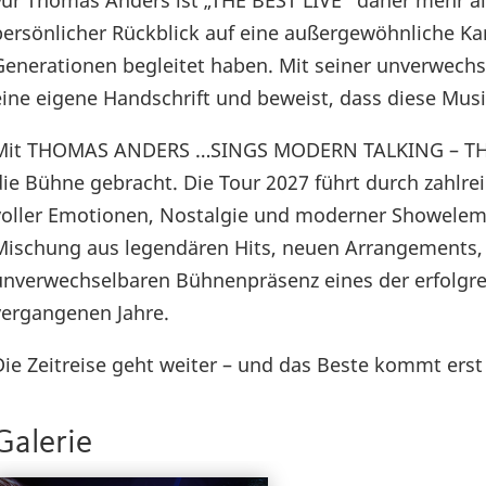
Für Thomas Anders ist „THE BEST LIVE“ daher mehr als
persönlicher Rückblick auf eine außergewöhnliche K
Generationen begleitet haben. Mit seiner unverwechs
eine eigene Handschrift und beweist, dass diese Musik 
Mit THOMAS ANDERS …SINGS MODERN TALKING – THE B
die Bühne gebracht. Die Tour 2027 führt durch zahlrei
voller Emotionen, Nostalgie und moderner Showelemen
Mischung aus legendären Hits, neuen Arrangements, 
unverwechselbaren Bühnenpräsenz eines der erfolgre
vergangenen Jahre.
Die Zeitreise geht weiter – und das Beste kommt erst
Galerie