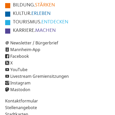
BILDUNG.
STÄRKEN
Seite
KULTUR.
ERLEBEN
TOURISMUS.
ENTDECKEN
KARRIERE.
MACHEN
Newsletter / Bürgerbrief
Mannheim-App
Facebook
X
YouTube
Livestream Gremiensitzungen
Instagram
Mastodon
Sekundärnavigation
Kontaktformular
im
Stellenangebote
Fußbereich
Stadtkarten