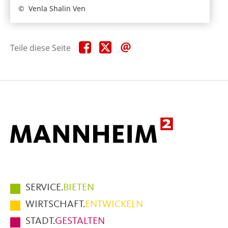
Venla Shalin Ven
Teile
Teile
Teile
Teile diese Seite
diese
diese
diese
Seite
Seite
Seite
auf
auf
per
Facebook
X
E-
Mail
Hauptmenüpunkte
SERVICE.
BIETEN
im
WIRTSCHAFT.
ENTWICKELN
Fußbereich
STADT.
GESTALTEN
der