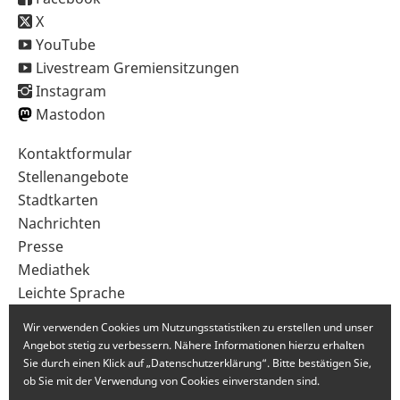
X
YouTube
Livestream Gremiensitzungen
Instagram
Mastodon
Sekundärnavigation
Kontaktformular
im
Stellenangebote
Fußbereich
Stadtkarten
Nachrichten
Presse
Mediathek
Leichte Sprache
Gebärdensprache
Wir verwenden Cookies um Nutzungsstatistiken zu erstellen und unser
Angebot stetig zu verbessern. Nähere Informationen hierzu erhalten
Sie durch einen Klick auf „Datenschutzerklärung“. Bitte bestätigen Sie,
ob Sie mit der Verwendung von Cookies einverstanden sind.