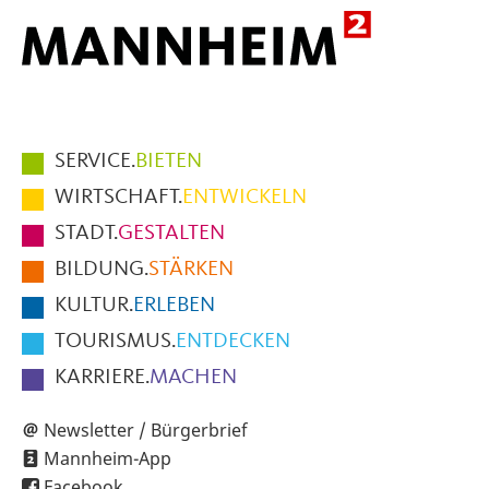
Hauptmenüpunkte
SERVICE.
BIETEN
im
WIRTSCHAFT.
ENTWICKELN
Fußbereich
STADT.
GESTALTEN
der
BILDUNG.
STÄRKEN
Seite
KULTUR.
ERLEBEN
TOURISMUS.
ENTDECKEN
KARRIERE.
MACHEN
Newsletter / Bürgerbrief
Mannheim-App
Facebook