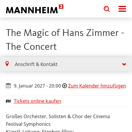
Toggle
Toggle
search
search
input
input
form
The Magic of Hans Zimmer -
The Concert
Anschrift & Kontakt
9. Januar 2027 - 20:00
Zum Kalender hinzufügen
Tickets online kaufen
Großes Orchester, Solisten & Chor der Cinema
Festival Symphonics
Künstl. Leitung: Stephen Ellery