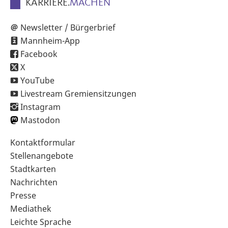
KARRIERE.
MACHEN
Newsletter / Bürgerbrief
Mannheim-App
Facebook
X
YouTube
Livestream Gremiensitzungen
Instagram
Mastodon
Sekundärnavigation
Kontaktformular
im
Stellenangebote
Fußbereich
Stadtkarten
Nachrichten
Presse
Mediathek
Leichte Sprache