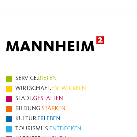
Seite
Seite
Seite
auf
auf
per
Facebook
X
E-
Mail
Hauptmenüpunkte
SERVICE.
BIETEN
im
WIRTSCHAFT.
ENTWICKELN
Fußbereich
STADT.
GESTALTEN
der
BILDUNG.
STÄRKEN
Seite
KULTUR.
ERLEBEN
TOURISMUS.
ENTDECKEN