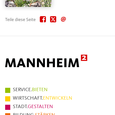
Teile
Teile
Teile
Teile diese Seite
diese
diese
diese
Seite
Seite
Seite
auf
auf
per
Facebook
X
E-
Mail
Hauptmenüpunkte
SERVICE.
BIETEN
im
WIRTSCHAFT.
ENTWICKELN
Fußbereich
STADT.
GESTALTEN
der