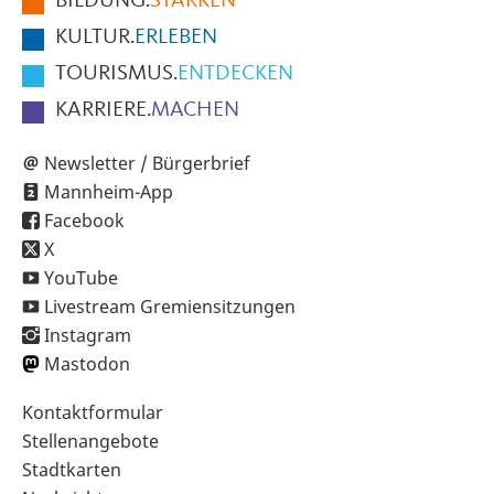
BILDUNG.
STÄRKEN
Seite
KULTUR.
ERLEBEN
TOURISMUS.
ENTDECKEN
KARRIERE.
MACHEN
Newsletter / Bürgerbrief
Mannheim-App
Facebook
X
YouTube
Livestream Gremiensitzungen
Instagram
Mastodon
Sekundärnavigation
Kontaktformular
im
Stellenangebote
Fußbereich
Stadtkarten