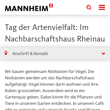
Toggle
Toggle
search
search
input
input
form
Tag der Artenvielfalt: Im
Nachbarschaftshaus Rheinau
Anschrift & Kontakt
Wir bauen gemeinsam Nistkästen für Vögel. Die
Nistkästen werden um das Nachbarschaftshaus
aufgehängt. Vögel können darin wohnen und ihre
Küken grossziehen. Ausserdem wird es ein
Gartenquiz geben. Dabei könnt ihr die Pflanzen und
Tiere in unserem Garten entdecken. In unserem Café
gibt es regionale und saisonale Snacks und Wasser.