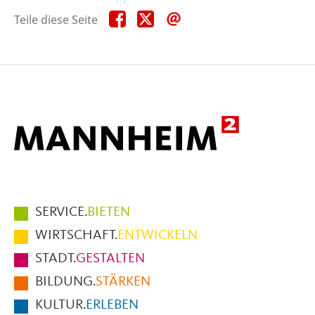
Teile
Teile
Teile
Teile diese Seite
diese
diese
diese
Seite
Seite
Seite
auf
auf
per
Facebook
X
E-
Mail
Hauptmenüpunkte
SERVICE.
BIETEN
im
WIRTSCHAFT.
ENTWICKELN
Fußbereich
STADT.
GESTALTEN
der
BILDUNG.
STÄRKEN
Seite
KULTUR.
ERLEBEN