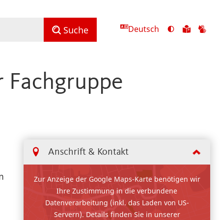
Deutsch
Ansicht
Zu
Zu
Suche
mit
den
de
hohem
Inhalte
Inh
Kontrast
in
in
er Fachgruppe
umschalten
leichter
Geb
Sprach
Anschrift & Kontakt
m
Zur Anzeige der Google Maps-Karte benötigen wir
Ihre Zustimmung in die verbundene
Datenverarbeitung (inkl. das Laden von US-
Servern). Details finden Sie in unserer