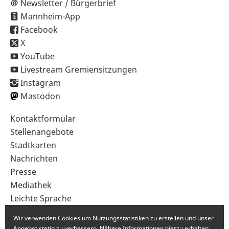
Newsletter / Bürgerbrief
Mannheim-App
Facebook
X
YouTube
Livestream Gremiensitzungen
Instagram
Mastodon
Sekundärnavigation
Kontaktformular
im
Stellenangebote
Fußbereich
Stadtkarten
Nachrichten
Presse
Mediathek
Leichte Sprache
Gebärdensprache
Wir verwenden Cookies um Nutzungsstatistiken zu erstellen und unser
Angebot stetig zu verbessern. Nähere Informationen hierzu erhalten