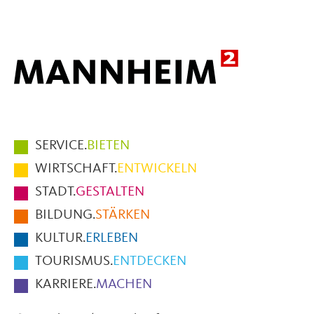
Mail
Hauptmenüpunkte
SERVICE.
BIETEN
im
WIRTSCHAFT.
ENTWICKELN
Fußbereich
STADT.
GESTALTEN
der
BILDUNG.
STÄRKEN
Seite
KULTUR.
ERLEBEN
TOURISMUS.
ENTDECKEN
KARRIERE.
MACHEN