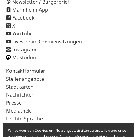
Newsletter / Bürgerbrief
Mannheim-App
Facebook
X
YouTube
Livestream Gremiensitzungen
Instagram
Mastodon
Sekundärnavigation
Kontaktformular
im
Stellenangebote
Fußbereich
Stadtkarten
Nachrichten
Presse
Mediathek
Leichte Sprache
Gebärdensprache
Wir verwenden Cookies um Nutzungsstatistiken zu erstellen und unser
Angebot stetig zu verbessern. Nähere Informationen hierzu erhalten