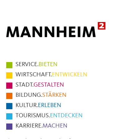
Mail
Hauptmenüpunkte
SERVICE.
BIETEN
im
WIRTSCHAFT.
ENTWICKELN
Fußbereich
STADT.
GESTALTEN
der
BILDUNG.
STÄRKEN
Seite
KULTUR.
ERLEBEN
TOURISMUS.
ENTDECKEN
KARRIERE.
MACHEN